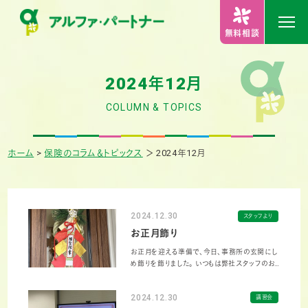
無料相談
2024年12月
COLUMN & TOPICS
ホーム
>
保険のコラム＆トピックス
＞
2024年12月
2024.12.30
スタッフより
お正月飾り
お正月を迎える準備で、今日、事務所の玄関にし
め飾りを飾りました。 いつもは弊社スタッフのお
手製ですが、今年はインフルエンザのため作成で
きず・・(T_T) 急遽、購入し飾りました。 インフル
2024.12.30
講習会
エンザが大流行しております。皆様、お気をつけ